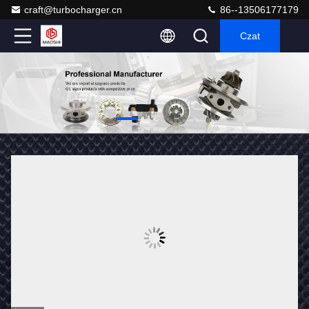
craft@turbocharger.cn
86--13506177179
Czat