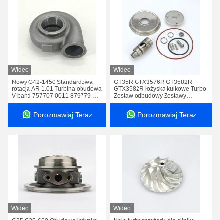
Wideo
Wideo
Nowy G42-1450 Standardowa
GT35R GTX3576R GT3582R
rotacja AR 1.01 Turbina obudowa
GTX3582R łożyska kulkowe Turbo
V-band 757707-0011 879779-
Zestaw odbudowy Zestawy
5016 G42 1450 879779
naprawcze Zestawy serwisowe
Porozmawiaj Teraz
Porozmawiaj Teraz
Wideo
Wideo