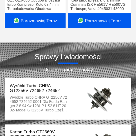
G25 G25-660 Obudowa łożyska
Koło turbosprężarki dla silnika
turbo Kompresor Koło 68,4 mm
Cummins ISX HE561V HE500VG
Turboładowarka Obudowa
Turbosprężarka 4045031 4309076
centralna
5350611
Porozmawiaj Teraz
Porozmawiaj Teraz
Sprawy i wiadomości
Ostatnie gorące punkty
Wyróbki Turbo CHRA
GT2256V 724652 724652-
0001 Dla Forda Ranger 2.8
Wyróbki Turbo CHRA GT2256V 72
94Kw 128HP HS2.8 HT 2002-
4652 724652-0001 Dla Forda Ran
Ger 2.8 94Kw 128HP HS2.8 HT 20
02- Model:GT2256V Turbo Część
Nr. 724652-0001, 724652-9001, 72
4652-0007, 724652-1,724652-500
1S Turbo OEM NIE. EX79517,7951
7,AR79517 Zastosowanie: 2002-
Fpr Ford Ranger Z Silnikiem 2.8L E
Karton Turbo GT2360V
2 Model GT2256V Turbo Część N