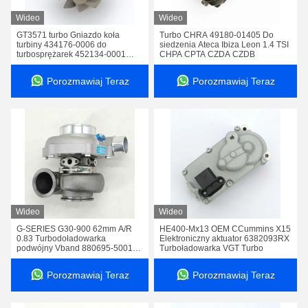
Wideo
Wideo
GT3571 turbo Gniazdo koła
Turbo CHRA 49180-01405 Do
turbiny 434176-0006 do
siedzenia Ateca Ibiza Leon 1.4 TSI
turbosprężarek 452134-0001
CHPA CPTA CZDA CZDB
452158-0001 452158-0002
Porozmawiaj Teraz
Porozmawiaj Teraz
Wideo
Wideo
G-SERIES G30-900 62mm A/R
HE400-Mx13 OEM CCummins X15
0.83 Turbodoładowarka
Elektroniczny aktuator 6382093RX
podwójny Vband 880695-5001S
Turboładowarka VGT Turbo
740902-0103
Porozmawiaj Teraz
Porozmawiaj Teraz