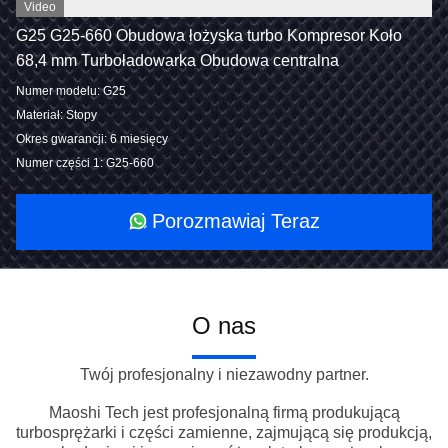
Video
G25 G25-660 Obudowa łożyska turbo Kompresor Koło
68,4 mm Turboładowarka Obudowa centralna
Numer modelu: G25
Materiał: Stopy
Okres gwarancji: 6 miesięcy
Numer części 1: G25-660
Porozmawiaj Teraz
O nas
Twój profesjonalny i niezawodny partner.
Maoshi Tech jest profesjonalną firmą produkującą
turbosprężarki i części zamienne, zajmującą się produkcją,