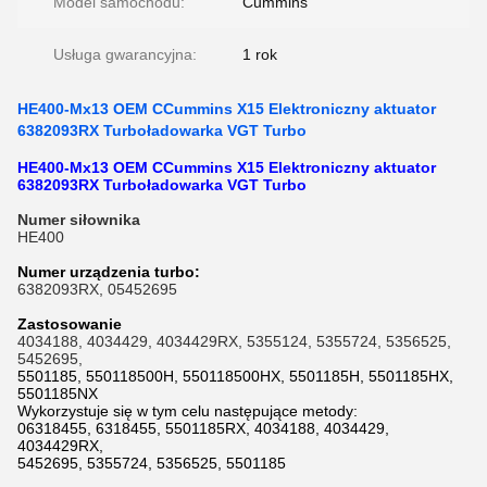
Model samochodu:
Cummins
Usługa gwarancyjna:
1 rok
HE400-Mx13 OEM CCummins X15 Elektroniczny aktuator
6382093RX Turboładowarka VGT Turbo
HE400-Mx13 OEM CCummins X15 Elektroniczny aktuator
6382093RX Turboładowarka VGT Turbo
Numer siłownika
HE400
Numer urządzenia turbo:
6382093RX, 05452695
Zastosowanie
4034188, 4034429, 4034429RX, 5355124, 5355724, 5356525,
5452695,
5501185, 550118500H, 550118500HX, 5501185H, 5501185HX,
5501185NX
Wykorzystuje się w tym celu następujące metody:
06318455, 6318455, 5501185RX, 4034188, 4034429,
4034429RX,
5452695, 5355724, 5356525, 5501185