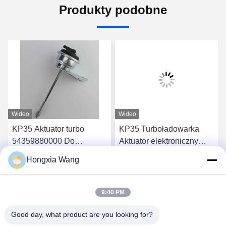
Produkty podobne
Wideo
Wideo
KP35 Aktuator turbo
KP35 Turboładowarka
54359880000 Do
Aktuator elektroniczny
14411BN700 8200351439
54359880011 Do
Hongxia Wang
8200409030 Turbo
8200507852 8200315504
Porozmawiaj Teraz
Porozmawiaj Teraz
7701476891 Turbo
9:40 PM
Good day, what product are you looking for?