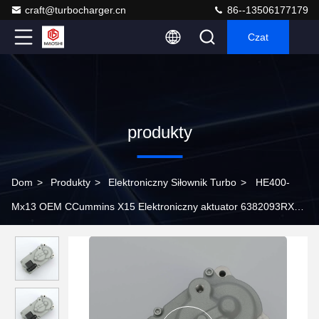
craft@turbocharger.cn
86--13506177179
Czat
produkty
Dom
>
Produkty
>
Elektroniczny Siłownik Turbo
>
HE400-
Mx13 OEM CCummins X15 Elektroniczny aktuator 6382093RX
Turboładowarka VGT Turbo