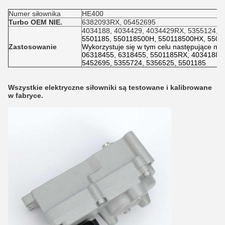
Numer siłownika
HE400
Turbo OEM NIE.
6382093RX, 05452695
4034188, 4034429, 4034429RX, 5355124, 5
5501185, 550118500H, 550118500HX, 5501
Zastosowanie
Wykorzystuje się w tym celu następujące me
06318455, 6318455, 5501185RX, 4034188,
5452695, 5355724, 5356525, 5501185
Wszystkie elektryczne siłowniki są testowane i kalibrowane
w fabryce.