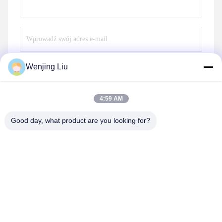
Wenjing Liu
Wyślij
4:59 AM
Good day, what product are you looking for?
Wuxi Maoshi Technology Co., Ltd.
craft@turbocharger.cn
86--13506177179
Xinfei Road, Bashi Xinba Village, Xibei Town, Xishan