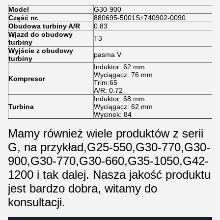
Model
G30-900
Część nr.
880695-5001S+740902-0090
Obudowa turbiny A/R
0.83
Wjazd do obudowy
T3
turbiny
Wyjście z obudowy
pasma V
turbiny
Induktor: 62 mm
Wyciągacz: 76 mm
Kompresor
Trim:65
A/R: 0.72
Induktor: 68 mm
Turbina
Wyciągacz: 62 mm
Wycinek: 84
Mamy również wiele produktów z serii
G, na przykład,G25-550,G30-770,G30-
900,G30-770,G30-660,G35-1050,G42-
1200 i tak dalej. Nasza jakość produktu
jest bardzo dobra, witamy do
konsultacji.