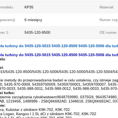
modelu:
KP35
Materiał:
gwarancji:
6 miesięcy
Numer częś
er 1:
5435-120-8500
OE numer 
ła turbiny do 5435-120-5015 5435-120-8500 5435-120-5006 dla tu
ła turbiny do 5435-120-5015 5435-120-8500 5435-120-5006 dla tu
elu
:
ci
:
015/5435-120-8500/5435-120-5006/5435-120-5000/5435-120-5004/54
e metody do przeprowadzenia badań w celu ustalenia, czy istnieje zag
, 5435-970-0009, 54359700009, 54359700001, 54359700007, 5435-9
970-0033, 5435-988-0011, 5435-988-0012, 5435-988-0033, 5435-970
i turbo:
ystemie zarządzania rybołówstwem9648759980, 0375G9, 9643574980
B, 1219456, 1488986 - 2S6Q6K682AD, 1348618, 2S6Q6K682AC, 03
ie:
ra, Kubistar z silnikiem K9K-702, K9K-702
a Logan, Kangoo I 1.5L dCi z silnikiem K9K-702, K9K-702