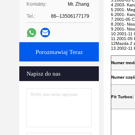
3.2000-05 Cl
Kontakty:
Mr. Zhang
4.2003- Kang
5.2001- Mega
6.2001- Kang
Tel.:
86--13506177179
7.2001-05 Cl
8.2001- Niss
9.2001- Niss
10.2001-11 
11.2001-05 
12Mazda 2 z
13.2002-11 
Porozmawiaj Teraz
Numer mod
Napisz do nas
Numer częś
Fit Turbos: