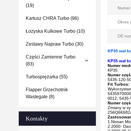
(19)
Numer 
Kartusz CHRA Turbo
(96)
Okres 
Łożyska Kulkowe Turbo
(10)
OE num
Zestawy Napraw Turbo
(30)
KP35 wał ko
Części Zamienne Turbo
KP35 wał ko
(83)
Numer mod
KP35
Numer częś
Turbosprężarka
(55)
5435-120-5
Fit Turbos:
Wykorzystani
Flapper Grzechotnik
54359700000
Wastegate
(8)
0012, 5435-
Numer częśc
Zmiany w s
2S6Q6K682A
Zastosowan
Kontakty
1.Nissan Mic
2.2000- Daci