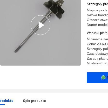
Szczegóły pr
Miejsce poch
Nazwa handl
Orzecznictwo
Numer model
Warunki płatno
Minimalne za
Cena: 20-60 
Szczegóły pak
Czas dostawy
Zasady płatn
Możliwość Sup
produktu
Opis produktu