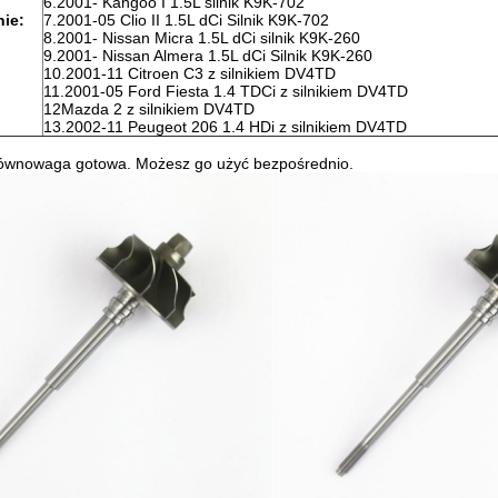
6.2001- Kangoo I 1.5L silnik K9K-702
ie:
7.2001-05 Clio II 1.5L dCi Silnik K9K-702
8.2001- Nissan Micra 1.5L dCi silnik K9K-260
9.2001- Nissan Almera 1.5L dCi Silnik K9K-260
10.2001-11 Citroen C3 z silnikiem DV4TD
11.2001-05 Ford Fiesta 1.4 TDCi z silnikiem DV4TD
12Mazda 2 z silnikiem DV4TD
13.2002-11 Peugeot 206 1.4 HDi z silnikiem DV4TD
ównowaga gotowa. Możesz go użyć bezpośrednio.