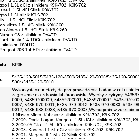
io II 1.5L dCi z silnikiem K9K-702, K9K-702
oo I 1.5L dCi z silnikiem K9K-702, K9K-702
ne II 1.5L dCi Silnik K9K-702
oo I 1.5L silnik K9K-702
io II 1.5L dCi Silnik K9K-702
an Micra 1.5L dCi silnik K9K-260
an Almera 1.5L dCi Silnik K9K-260
Citroen C3 z silnikiem DV4TD
Ford Fiesta 1.4 TDCi z silnikiem DV4TD
 silnikiem DV4TD
Peugeot 206 1.4 HDi z silnikiem DV4TD
elu
:
KP35
5435-120-5015/5435-120-8500/5435-120-5006/5435-120-5000/
ci
:
5004/5435-120-5010
Wykorzystanie metody do przeprowadzenia badań w celu ustaleni
zagrożenie dla zdrowia lub środowiska.Wyroby z cytryny, 5435
0009, 54359700009, 54359700001, 54359700007, 5435-970-00
0007, 5435-970-0011, 5435-970-0012, 5435-970-0033, 5435-98
0012, 5435-988-0033, 5435-970-0003,Wymagania w zakresie o
1.Nissan Micra, Kubistar z silnikiem K9K-702, K9K-702
2.2000- Dacia Logan, Kangoo I 1.5L dCi z silnikiem K9K-702, K
3.2000-05 Clio II 1.5L dCi z silnikiem K9K-702, K9K-702
4.2003- Kangoo I 1.5L dCi z silnikiem K9K-702, K9K-702
5.2001- Megane II 1.5L dCi Silnik K9K-702