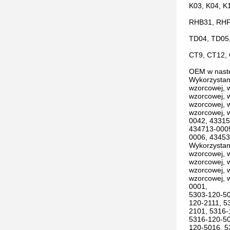
K03, K04, K
RHB31, RHF
TD04, TD05
CT9, CT12,
OEM w nastę
Wykorzystan
wzorcowej, 
wzorcowej, 
wzorcowej, 
wzorcowej, 
0042, 43315
434713-0005
0006, 43453
Wykorzystan
wzorcowej, 
wzorcowej, 
wzorcowej, 
wzorcowej, 
0001,
5303-120-50
120-2111, 5
2101, 5316-
5316-120-50
120-5016, 5