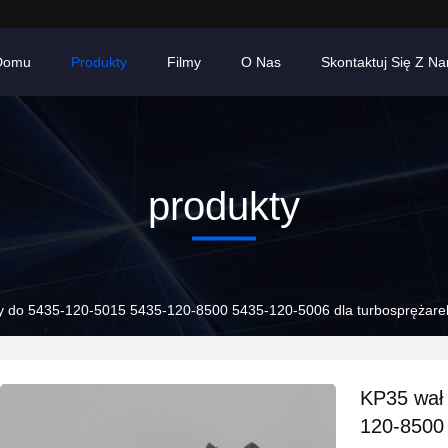
Domu
Produkty
Filmy
O Nas
Skontaktuj Się Z Na
produkty
ny do 5435-120-5015 5435-120-8500 5435-120-5006 dla turbosprężare
KP35 wał 
120-8500 