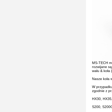
MS-TECH ma 
rozwijane s
wału & koła 
Nasze koła w
W przypadku
zgodnie z p
HX30, HX35,
S200, S200G