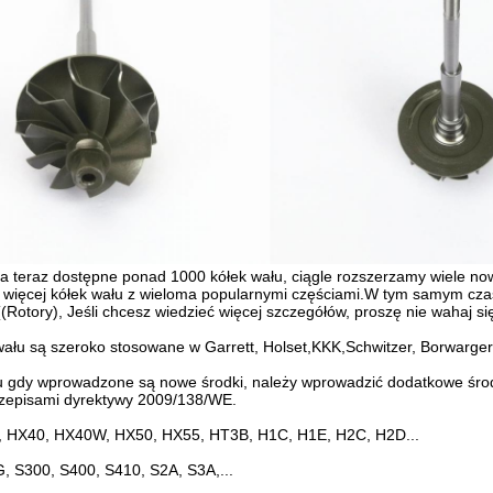
teraz dostępne ponad 1000 kółek wału, ciągle rozszerzamy wiele no
ą więcej kółek wału z wieloma popularnymi częściami.W tym samym cz
((Rotory), Jeśli chcesz wiedzieć więcej szczegółów, proszę nie wahaj s
ału są szeroko stosowane w Garrett, Holset,KKK,Schwitzer, Borwarger, 
 gdy wprowadzone są nowe środki, należy wprowadzić dodatkowe środk
rzepisami dyrektywy 2009/138/WE.
 HX40, HX40W, HX50, HX55, HT3B, H1C, H1E, H2C, H2D...
, S300, S400, S410, S2A, S3A,...