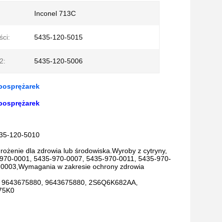
Inconel 713C
ci:
5435-120-5015
2:
5435-120-5006
rbosprężarek
rbosprężarek
35-120-5010
rożenie dla zdrowia lub środowiska.Wyroby z cytryny,
70-0001, 5435-970-0007, 5435-970-0011, 5435-970-
-0003,Wymagania w zakresie ochrony zdrowia
, 9643675880, 9643675880, 2S6Q6K682AA,
75K0