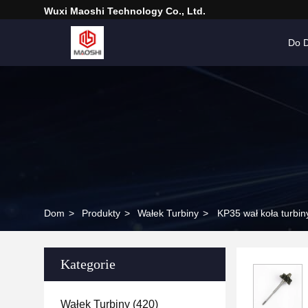
Wuxi Maoshi Technology Co., Ltd.
Do 
Dom
>
Produkty
>
Wałek Turbiny
>
KP35 wał koła turbi
Kategorie
Wałek Turbiny
(420)