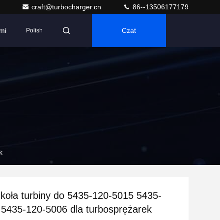
craft@turbocharger.cn
86--13506177179
mi
Czat
Polish
k
koła turbiny do 5435-120-5015 5435-
5435-120-5006 dla turbosprężarek