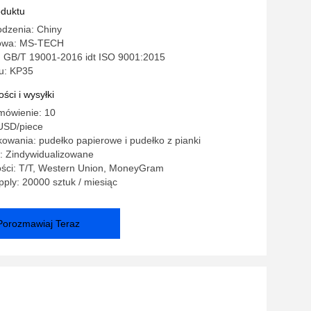
oduktu
odzenia: Chiny
owa: MS-TECH
: GB/T 19001-2016 idt ISO 9001:2015
u: KP35
ści i wysyłki
mówienie: 10
USD/piece
owania: pudełko papierowe i pudełko z pianki
: Zindywidualizowane
ości: T/T, Western Union, MoneyGram
ply: 20000 sztuk / miesiąc
Porozmawiaj Teraz