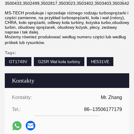
3500433,3502499,3502817,3503023,3503402,3503403,3503642,3
MS-TECH produkuje i sprzedaje różnego rodzaju turbosprężarki i
części zamienne, na przykład turbosprężarki, koła i wał (rotory),
CHRA, koło sprężarki, odlewy koła turbiny, łożyska turbo,obudowy
turbin, obudowy sprężarek, obudowy łożysk, plecy, zestawy
napraw i tak dalej.
Możemy również produkować według numeru części lub według
próbek lub rysunków.
Tags:
GT1749V
G25R Wał koła turbiny
HE531VE
Kontakty
Kontakty:
Mr. Zhang
Tel.:
86--13506177179