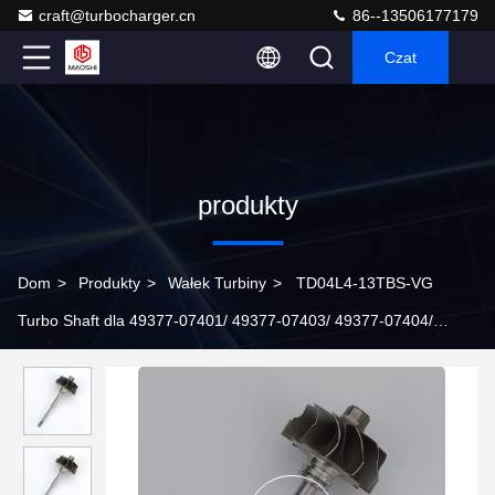
craft@turbocharger.cn
86--13506177179
Czat
produkty
Dom
>
Produkty
>
Wałek Turbiny
>
TD04L4-13TBS-VG
Turbo Shaft dla 49377-07401/ 49377-07403/ 49377-07404/
49377-07405