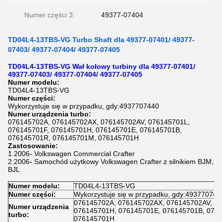
Numer części 3:
49377-07404
TD04L4-13TBS-VG Turbo Shaft dla 49377-07401/ 49377-
07403/ 49377-07404/ 49377-07405
TD04L4-13TBS-VG Wał kołowy turbiny dla 49377-07401/
49377-07403/ 49377-07404/ 49377-07405
Numer modelu:
TD04L4-13TBS-VG
Numer części:
Wykorzystuje się w przypadku, gdy:4937707440
Numer urządzenia turbo:
076145702A, 076145702AX, 076145702AV, 076145701L,
076145701F, 076145701H, 076145701E, 076145701B,
076145701R, 076145701M, 076145701H
Zastosowanie:
1.2006- Volkswagen Commercial Crafter
2.2006- Samochód użytkowy Volkswagen Crafter z silnikiem BJM,
BJL
Numer modelu:
TD04L4-13TBS-VG
Numer części:
Wykorzystuje się w przypadku, gdy:493770744
076145702A, 076145702AX, 076145702AV, 07
Numer urządzenia
076145701H, 076145701E, 076145701B, 076
turbo:
076145701H