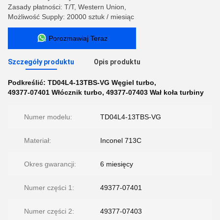
Zasady płatności: T/T, Western Union,
Możliwość Supply: 20000 sztuk / miesiąc
Porozmawiaj Teraz
Szczegóły produktu
Opis produktu
Podkreślić:
TD04L4-13TBS-VG Węgiel turbo
,
49377-07401 Włócznik turbo
,
49377-07403 Wał koła turbiny
Numer modelu:
TD04L4-13TBS-VG
Materiał:
Inconel 713C
Okres gwarancji:
6 miesięcy
Numer części 1:
49377-07401
Numer części 2:
49377-07403