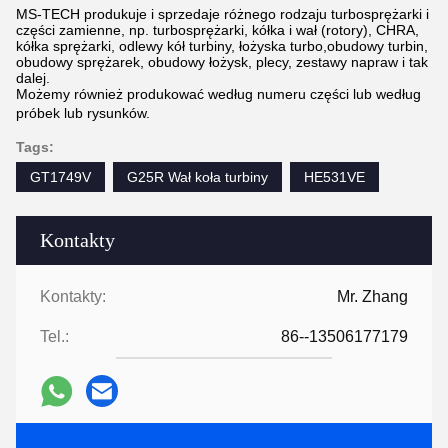
MS-TECH produkuje i sprzedaje różnego rodzaju turbosprężarki i
części zamienne, np. turbosprężarki, kółka i wał (rotory), CHRA,
kółka sprężarki, odlewy kół turbiny, łożyska turbo,obudowy turbin,
obudowy sprężarek, obudowy łożysk, plecy, zestawy napraw i tak
dalej.
Możemy również produkować według numeru części lub według
próbek lub rysunków.
Tags:
GT1749V
G25R Wał koła turbiny
HE531VE
Kontakty
Kontakty:
Mr. Zhang
Tel.:
86--13506177179