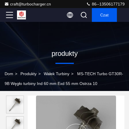
craft@turbocharger.cn
86--13506177179
Czat
produkty
Dom
>
Produkty
>
Wałek Turbiny
>
MS-TECH Turbo GT30R-
9B Węgło turbiny Ind 60 mm Exd 55 mm Ostrza 10