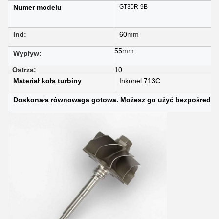
Numer modelu
GT30R-9B
Ind:
60
mm
55
mm
Wypływ:
Ostrza:
10
Materiał koła turbiny
Inkonel 713C
Doskonała równowaga gotowa. Możesz go użyć bezpośredni