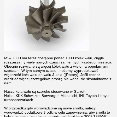
MS-TECH ma teraz dostępne ponad 1000 kółek wału, ciągle
rozszerzamy wiele nowych części zamiennych każdego miesiąca,
Obecnie rozwijane są więcej kółek wału z wieloma popularnymi
częściami.W tym samym czasie, możemy wyprodukować
większość koła wału do wału & koła ((Rotory), Jeśli chcesz
wiedzieć więcej szczegółów, proszę nie wahaj się skontaktować z
nami.
Nasze koła wału są szeroko stosowane w Garrett,
Holset,KKK,Schwitzer, Borwarger, Mitsubishi, IHI, Toyota i innych
turbosprężarkach.
W przypadku gdy wprowadzone są nowe środki, należy
wprowadzić dodatkowe środki w celu zapewnienia, aby środki te
były stosowane zgodnie z przepisami dyrektywy 2009/138/WE.