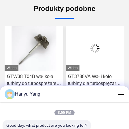
Produkty podobne
Wideo
Wideo
GTW38 T04B wał koła
GT3788VA Wał i koło
turbiny do turbosprężarek
turbiny dla turbosprężarek
407276-6 407276-19
759331-22 848212-2
Hanyu Yang
446905-2 446905-5
848212-5002S
Porozmawiaj Teraz
Porozmawiaj Teraz
8:55 PM
Good day, what product are you looking for?