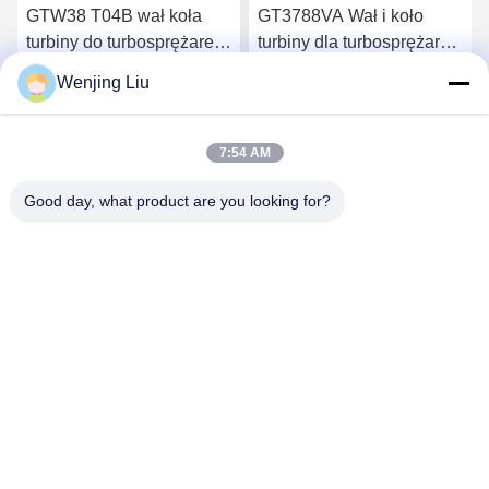
GTW38 T04B wał koła
GT3788VA Wał i koło
turbiny do turbosprężarek
turbiny dla turbosprężarek
407276-6 407276-19
759331-22 848212-2
Wenjing Liu
446905-2 446905-5
848212-5002S
Porozmawiaj Teraz
Porozmawiaj Teraz
7:54 AM
Good day, what product are you looking for?
Wuxi Maoshi Technology Co., Ltd.
craft@turbocharger.cn
86--13506177179
Xinfei Road, Bashi Xinba Village, Xibei Town, Xishan
District, Wuxi, Jiangsu, Chiny