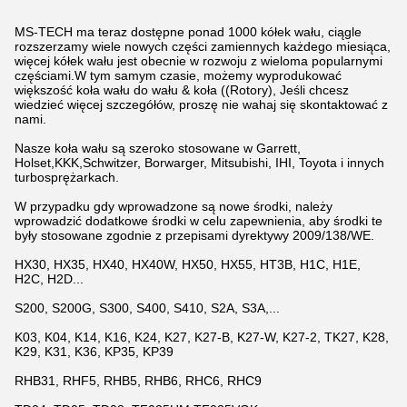
MS-TECH ma teraz dostępne ponad 1000 kółek wału, ciągle
rozszerzamy wiele nowych części zamiennych każdego miesiąca,
więcej kółek wału jest obecnie w rozwoju z wieloma popularnymi
częściami.W tym samym czasie, możemy wyprodukować
większość koła wału do wału & koła ((Rotory), Jeśli chcesz
wiedzieć więcej szczegółów, proszę nie wahaj się skontaktować z
nami.
Nasze koła wału są szeroko stosowane w Garrett,
Holset,KKK,Schwitzer, Borwarger, Mitsubishi, IHI, Toyota i innych
turbosprężarkach.
W przypadku gdy wprowadzone są nowe środki, należy
wprowadzić dodatkowe środki w celu zapewnienia, aby środki te
były stosowane zgodnie z przepisami dyrektywy 2009/138/WE.
HX30, HX35, HX40, HX40W, HX50, HX55, HT3B, H1C, H1E,
H2C, H2D...
S200, S200G, S300, S400, S410, S2A, S3A,...
K03, K04, K14, K16, K24, K27, K27-B, K27-W, K27-2, TK27, K28,
K29, K31, K36, KP35, KP39
RHB31, RHF5, RHB5, RHB6, RHC6, RHC9