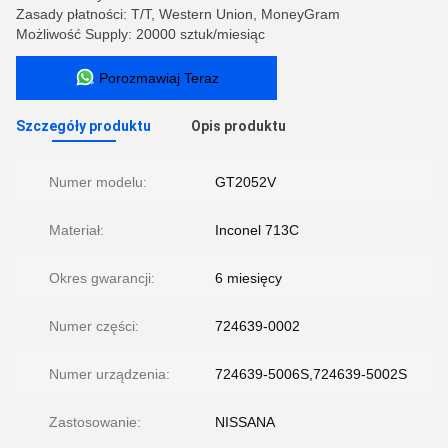
Zasady płatności: T/T, Western Union, MoneyGram
Możliwość Supply: 20000 sztuk/miesiąc
Porozmawiaj Teraz
Szczegóły produktu
Opis produktu
Numer modelu:
GT2052V
Materiał:
Inconel 713C
Okres gwarancji:
6 miesięcy
Numer części:
724639-0002
Numer urządzenia:
724639-5006S,724639-5002S
Zastosowanie:
NISSANA