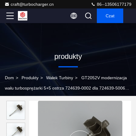
craft@turbocharger.cn
86--13506177179
Czat
produkty
Dom
>
Produkty
>
Wałek Turbiny
>
GT2052V modernizacja
wału turbosprężarki 5+5 ostrza 724639-0002 dla 724639-5006S
724639-5002S