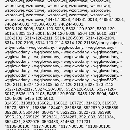
wzorcowej, wzorcowej, wzorcowej, wzorcowej, wzorcowej,
wzorcowej, wzorcowej, wzorcowej, wzorcowej, wzorcowej,
wzorcowej, wzorcowej, wzorcowej, wzorcowej, wzorcowej,
wzorcowej, wzorcowej, wzorcowej, wzorcowej, wzorcowej,
wzorcowej, wzorcowej434717-0028, 434281-0018, 449587-0001,
740244-0001, 435368-0003, 740244-0001,
5303-120-5008, 5303-120-5023, 5303-120-5029, 5303-120-
5015, 5303-120-5001, 5304-120-5008, 5304-120-5010, 5314-
120-2101, 5314-120-2111, 5314-120-5009, 5314-120-2104,
5314-120-2105, 5314-120-2114,5314-120-2115Wykorzystuje się
w tym celu: - węglowodany, - węglowodany, - węglowodany, -
węglowodany, - węglowodany, - węglowodany, - węglowodany, -
węglowodany, - węglowodany, - węglowodany, - węglowodany, -
węglowodany, - węglowodany, - węglowodany, - węglowodany, -
węglowodany, - węglowodany, - węglowodany, - węglowodany, -
węglowodany, - węglowodany, - węglowodany, - węglowodany, -
węglowodany, - węglowodany, - węglowodany, - węglowodany, -
węglowodany, - węglowodany, - węglowodany, - węglow5327-
120-2111, 5327-120-2109, 5327-120-2110, 5327-120-2113,
5327-120-2117, 5327-120-5005, 5327-120-5016, 5327-120-
5017, 5336-120-2103, 5435-120-5000, 5435-120-5004, 5435-
120-5006, 5435-120-5010,
314653, 313819, 166621, 166612, 167729, 314629, 316937,
15273, 55791, 158396, 184409, 3519336, 3522879, 3535359,
3522880, 3504344, 3504344, 3522232, 3522773, 353980,
3595129, 3595129, 3528251, 3534287, 3521033, 3521034,
3524031, 3522075, 3590433, 314653, 171231
49135-30100, 49177-30130, 49177-30300, 49189-30100,