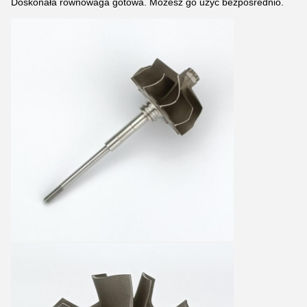
Doskonała równowaga gotowa. Możesz go użyć bezpośrednio.